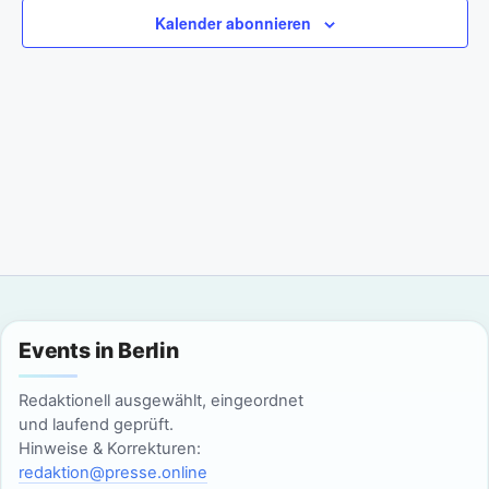
a
m
n
Kalender abonnieren
w
n
s
ä
t
h
s
l
a
t
e
l
n
a
t
.
l
u
n
t
g
u
Events in Berlin
A
n
n
Redaktionell ausgewählt, eingeordnet
g
und laufend geprüft.
s
Hinweise & Korrekturen:
i
e
redaktion@presse.online