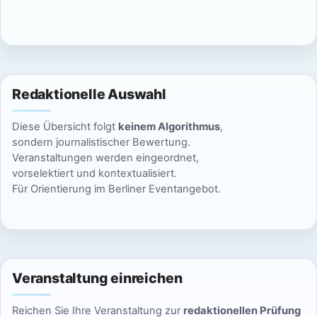
c
n
h
S
t
u
e
Redaktionelle Auswahl
n
c
Diese Übersicht folgt
keinem Algorithmus
,
-
h
sondern journalistischer Bewertung.
N
Veranstaltungen werden eingeordnet,
e
vorselektiert und kontextualisiert.
a
Für Orientierung im Berliner Eventangebot.
u
v
n
i
g
d
a
Veranstaltung einreichen
A
t
Reichen Sie Ihre Veranstaltung zur
redaktionellen Prüfung