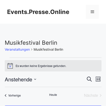
Zum
Inhalt
Events.Presse.Online
Menü
springen
Musikfestival Berlin
Veranstaltungen
Musikfestival Berlin
Veranstaltungen
Es wurden keine Ergebnisse gefunden.
H
i
n
V
Anstehende
V
S
w
L
e
u
D
e
i
i
e
c
s
s
a
h
r
Heute
Nächste
Veranstaltungen
t
Vorherige
t
r
e
Veransta
e
a
u