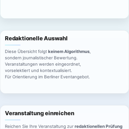
c
n
h
S
t
u
e
Redaktionelle Auswahl
n
c
Diese Übersicht folgt
keinem Algorithmus
,
-
h
sondern journalistischer Bewertung.
N
Veranstaltungen werden eingeordnet,
e
vorselektiert und kontextualisiert.
a
Für Orientierung im Berliner Eventangebot.
u
v
n
i
g
d
a
Veranstaltung einreichen
A
t
Reichen Sie Ihre Veranstaltung zur
redaktionellen Prüfung