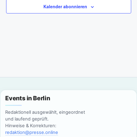
a
m
n
Kalender abonnieren
w
n
s
ä
t
h
s
l
a
t
e
l
n
a
t
.
l
u
n
t
g
u
Events in Berlin
A
n
n
Redaktionell ausgewählt, eingeordnet
g
und laufend geprüft.
s
Hinweise & Korrekturen:
i
e
redaktion@presse.online