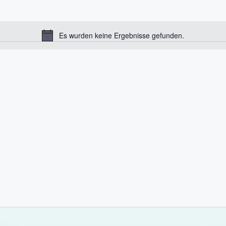
Es wurden keine Ergebnisse gefunden.
H
i
n
w
e
i
s