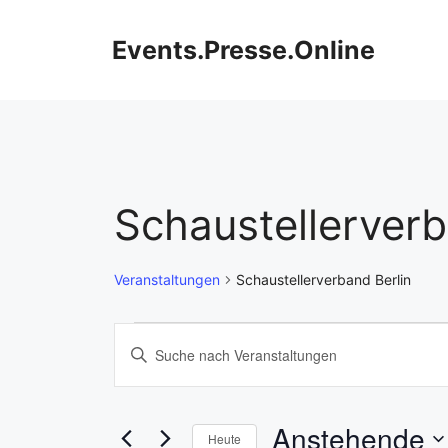
Zum
Inhalt
Events.Presse.Online
springen
Schaustellerverb
Veranstaltungen
Schaustellerverband Berlin
Veranstaltungen
V
B
i
e
t
r
t
Anstehende
Heute
e