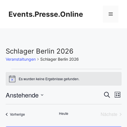
Zum
Inhalt
Events.Presse.Online
Menü
springen
Schlager Berlin 2026
Veranstaltungen
Schlager Berlin 2026
Veranstaltungen
Es wurden keine Ergebnisse gefunden.
H
i
n
V
Anstehende
V
S
w
L
e
u
D
e
i
i
e
c
s
s
a
h
r
Heute
Nächste
Veranstaltungen
t
Vorherige
t
r
e
Veransta
e
a
u