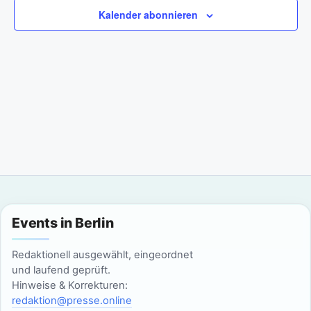
a
m
n
Kalender abonnieren
w
n
s
ä
t
h
s
l
a
t
e
l
n
a
t
.
l
u
n
t
g
u
Events in Berlin
A
n
n
Redaktionell ausgewählt, eingeordnet
g
und laufend geprüft.
s
Hinweise & Korrekturen:
i
e
redaktion@presse.online