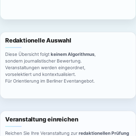
c
n
h
S
t
u
e
Redaktionelle Auswahl
n
c
Diese Übersicht folgt
keinem Algorithmus
,
-
h
sondern journalistischer Bewertung.
N
Veranstaltungen werden eingeordnet,
e
vorselektiert und kontextualisiert.
a
Für Orientierung im Berliner Eventangebot.
u
v
n
i
g
d
a
Veranstaltung einreichen
A
t
Reichen Sie Ihre Veranstaltung zur
redaktionellen Prüfung