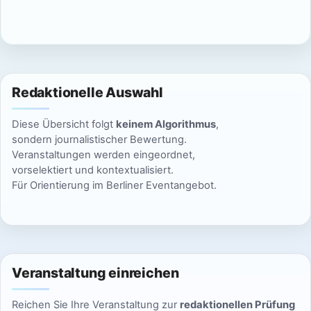
c
n
h
S
t
u
e
Redaktionelle Auswahl
n
c
Diese Übersicht folgt
keinem Algorithmus
,
-
h
sondern journalistischer Bewertung.
N
Veranstaltungen werden eingeordnet,
e
vorselektiert und kontextualisiert.
a
Für Orientierung im Berliner Eventangebot.
u
v
n
i
g
d
a
Veranstaltung einreichen
A
t
Reichen Sie Ihre Veranstaltung zur
redaktionellen Prüfung