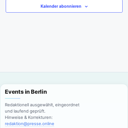
a
m
n
Kalender abonnieren
w
n
s
ä
t
h
s
l
a
t
e
l
n
a
t
.
l
u
n
t
g
u
Events in Berlin
A
n
n
Redaktionell ausgewählt, eingeordnet
g
und laufend geprüft.
s
Hinweise & Korrekturen:
i
e
redaktion@presse.online