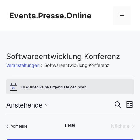
Zum
Inhalt
Events.Presse.Online
Menü
springen
Softwareentwicklung Konferenz
Veranstaltungen
Softwareentwicklung Konferenz
Veranstaltungen
Es wurden keine Ergebnisse gefunden.
H
i
n
V
Anstehende
V
S
w
L
e
u
D
e
i
i
e
c
s
s
a
h
r
Heute
Nächste
Veranstaltungen
t
Vorherige
t
r
e
Veransta
e
a
u