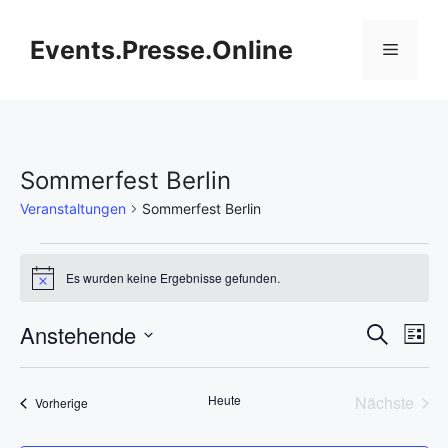
Zum
Inhalt
Events.Presse.Online
Menü
springen
Sommerfest Berlin
Veranstaltungen
Sommerfest Berlin
Veranstaltungen
Es wurden keine Ergebnisse gefunden.
H
i
n
V
Anstehende
V
S
w
L
e
u
D
e
i
i
e
c
s
s
a
h
r
Heute
Nächste
Veranstaltungen
t
Vorherige
t
r
e
Veransta
e
a
u