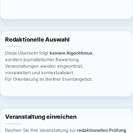
c
n
h
S
t
u
e
Redaktionelle Auswahl
n
c
Diese Übersicht folgt
keinem Algorithmus
,
-
h
sondern journalistischer Bewertung.
N
Veranstaltungen werden eingeordnet,
e
vorselektiert und kontextualisiert.
a
Für Orientierung im Berliner Eventangebot.
u
v
n
i
g
d
a
Veranstaltung einreichen
A
t
Reichen Sie Ihre Veranstaltung zur
redaktionellen Prüfung