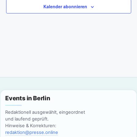
a
m
n
Kalender abonnieren
w
n
s
ä
t
h
s
l
a
t
e
l
n
a
t
.
l
u
n
t
g
u
Events in Berlin
A
n
n
Redaktionell ausgewählt, eingeordnet
g
und laufend geprüft.
s
Hinweise & Korrekturen:
i
e
redaktion@presse.online