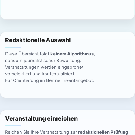
c
n
h
S
t
u
e
Redaktionelle Auswahl
n
c
Diese Übersicht folgt
keinem Algorithmus
,
-
h
sondern journalistischer Bewertung.
N
Veranstaltungen werden eingeordnet,
e
vorselektiert und kontextualisiert.
a
Für Orientierung im Berliner Eventangebot.
u
v
n
i
g
d
a
Veranstaltung einreichen
A
t
Reichen Sie Ihre Veranstaltung zur
redaktionellen Prüfung