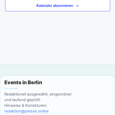
a
m
n
Kalender abonnieren
w
n
s
ä
t
h
s
l
a
t
e
l
n
a
t
.
l
u
n
t
g
u
Events in Berlin
A
n
n
Redaktionell ausgewählt, eingeordnet
g
und laufend geprüft.
s
Hinweise & Korrekturen:
i
e
redaktion@presse.online