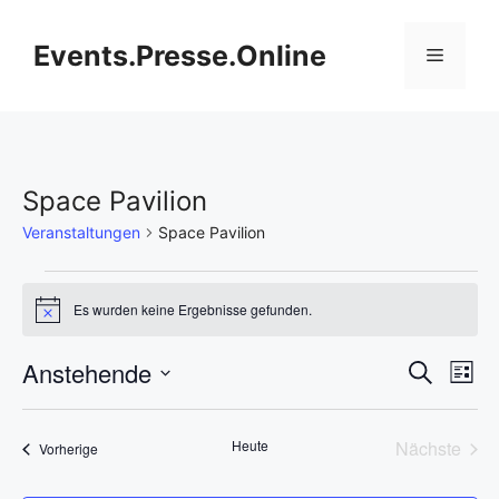
Zum
Inhalt
Events.Presse.Online
Menü
springen
Space Pavilion
Veranstaltungen
Space Pavilion
Veranstaltungen
Es wurden keine Ergebnisse gefunden.
H
i
n
V
Anstehende
V
S
w
L
e
u
D
e
i
i
e
c
s
s
a
h
r
Heute
Nächste
Veranstaltungen
t
Vorherige
t
r
e
Veransta
e
a
u