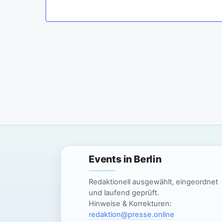
m
w
ä
h
l
e
n
.
Events in Berlin
Redaktionell ausgewählt, eingeordnet
und laufend geprüft.
Hinweise & Korrekturen:
redaktion@presse.online