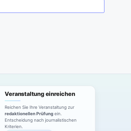
a
n
n
s
t
s
a
t
l
a
t
l
u
n
t
g
u
Veranstaltung einreichen
A
n
n
Reichen Sie Ihre Veranstaltung zur
g
redaktionellen Prüfung
ein.
s
Entscheidung nach journalistischen
i
e
Kriterien.