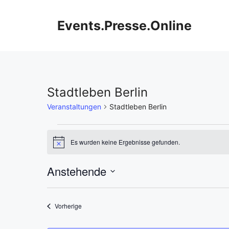
Zum
Inhalt
Events.Presse.Online
springen
Stadtleben Berlin
Veranstaltungen
Stadtleben Berlin
Veranstaltungen
Es wurden keine Ergebnisse gefunden.
H
i
n
Anstehende
w
e
D
i
s
a
Veranstaltungen
Vorherige
t
u