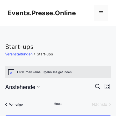
Zum
Inhalt
Events.Presse.Online
Menü
springen
Start-ups
Veranstaltungen
Start-ups
Veranstaltungen
Es wurden keine Ergebnisse gefunden.
H
i
n
V
Anstehende
V
S
w
L
e
u
D
e
i
i
e
c
s
s
a
h
r
Heute
Nächste
Veranstaltungen
t
Vorherige
t
r
e
Veransta
e
a
u