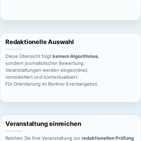
c
n
h
S
t
u
e
Redaktionelle Auswahl
n
c
Diese Übersicht folgt
keinem Algorithmus
,
-
h
sondern journalistischer Bewertung.
N
Veranstaltungen werden eingeordnet,
e
vorselektiert und kontextualisiert.
a
Für Orientierung im Berliner Eventangebot.
u
v
n
i
g
d
a
Veranstaltung einreichen
A
t
Reichen Sie Ihre Veranstaltung zur
redaktionellen Prüfung