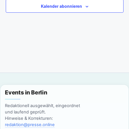
a
m
n
Kalender abonnieren
w
n
s
ä
t
h
s
l
a
t
e
l
n
a
t
.
l
u
n
t
g
u
Events in Berlin
A
n
n
Redaktionell ausgewählt, eingeordnet
g
und laufend geprüft.
s
Hinweise & Korrekturen:
i
e
redaktion@presse.online