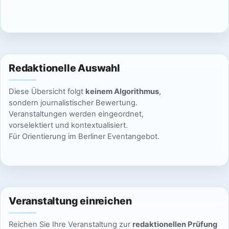
g
s
i
e
c
n
h
S
Redaktionelle Auswahl
t
u
e
Diese Übersicht folgt
keinem Algorithmus
,
n
c
sondern journalistischer Bewertung.
Veranstaltungen werden eingeordnet,
-
h
vorselektiert und kontextualisiert.
N
Für Orientierung im Berliner Eventangebot.
e
a
u
v
n
i
Veranstaltung einreichen
g
d
a
Reichen Sie Ihre Veranstaltung zur
redaktionellen Prüfung