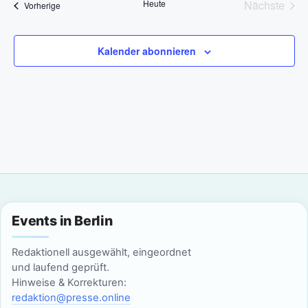
r
Heute
Nächste
Veranstaltungen
t
Vorherige
t
r
e
Veransta
e
a
u
a
m
n
Kalender abonnieren
w
n
s
ä
t
h
s
l
a
t
e
l
n
a
t
.
l
u
n
t
Events in Berlin
g
u
Redaktionell ausgewählt, eingeordnet
A
und laufend geprüft.
n
n
Hinweise & Korrekturen:
redaktion@presse.online