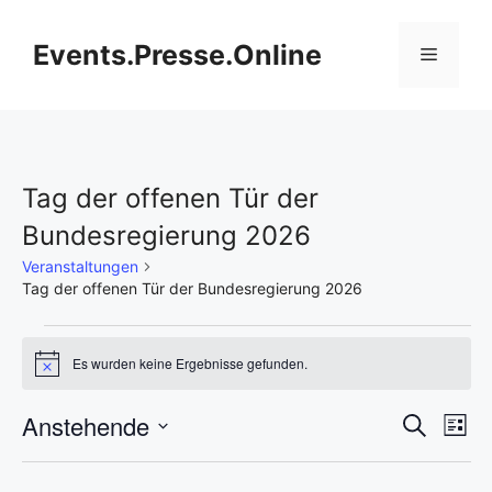
Zum
Inhalt
Events.Presse.Online
Menü
springen
Tag der offenen Tür der
Bundesregierung 2026
Veranstaltungen
Tag der offenen Tür der Bundesregierung 2026
Veranstaltungen
Es wurden keine Ergebnisse gefunden.
H
i
n
V
Anstehende
V
S
w
L
e
u
D
e
i
i
e
c
s
s
a
h