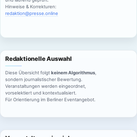
S
und laufend geprüft.
t
Hinweise & Korrekturen:
u
e
redaktion@presse.online
n
c
-
h
N
e
a
Redaktionelle Auswahl
u
v
Diese Übersicht folgt
keinem Algorithmus
,
n
i
sondern journalistischer Bewertung.
g
Veranstaltungen werden eingeordnet,
d
vorselektiert und kontextualisiert.
a
A
Für Orientierung im Berliner Eventangebot.
t
n
i
s
o