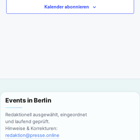
a
m
n
Kalender abonnieren
w
n
s
ä
t
h
s
l
a
t
e
l
n
a
t
.
l
u
n
t
g
u
Events in Berlin
A
n
n
Redaktionell ausgewählt, eingeordnet
g
und laufend geprüft.
s
Hinweise & Korrekturen:
i
e
redaktion@presse.online