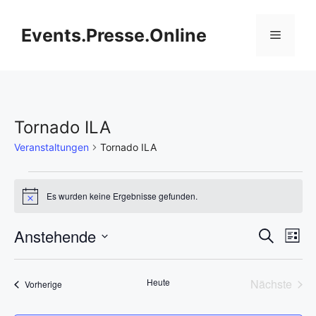
Zum
Inhalt
Events.Presse.Online
Menü
springen
Tornado ILA
Veranstaltungen
Tornado ILA
Veranstaltungen
Es wurden keine Ergebnisse gefunden.
H
i
n
V
Anstehende
V
S
w
L
e
u
D
e
i
i
e
c
s
s
a
h
r
Heute
Nächste
Veranstaltungen
t
Vorherige
t
r
e
Veransta
e
a
u