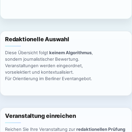
c
n
h
S
t
u
e
Redaktionelle Auswahl
n
c
Diese Übersicht folgt
keinem Algorithmus
,
-
h
sondern journalistischer Bewertung.
N
Veranstaltungen werden eingeordnet,
e
vorselektiert und kontextualisiert.
a
Für Orientierung im Berliner Eventangebot.
u
v
n
i
g
d
a
Veranstaltung einreichen
A
t
Reichen Sie Ihre Veranstaltung zur
redaktionellen Prüfung