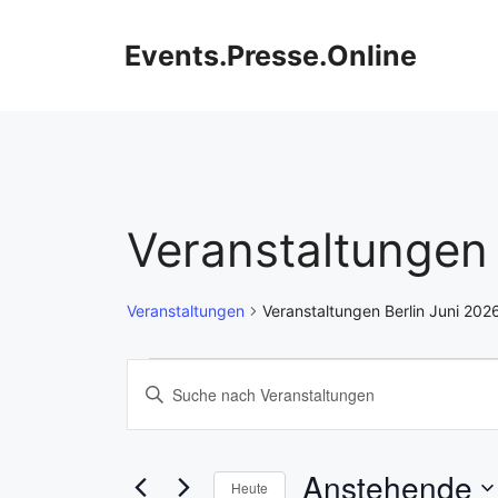
Zum
Inhalt
Events.Presse.Online
springen
Veranstaltungen 
Veranstaltungen
Veranstaltungen Berlin Juni 202
Veranstaltungen
V
B
i
e
t
r
t
Anstehende
Heute
e