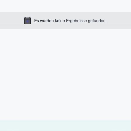
Es wurden keine Ergebnisse gefunden.
H
i
n
w
e
i
s