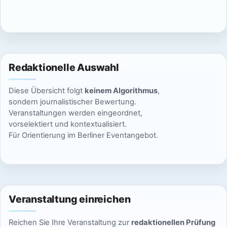
c
n
h
S
t
u
e
Redaktionelle Auswahl
n
c
Diese Übersicht folgt
keinem Algorithmus
,
-
h
sondern journalistischer Bewertung.
N
Veranstaltungen werden eingeordnet,
e
vorselektiert und kontextualisiert.
a
Für Orientierung im Berliner Eventangebot.
u
v
n
i
g
d
a
Veranstaltung einreichen
A
t
Reichen Sie Ihre Veranstaltung zur
redaktionellen Prüfung