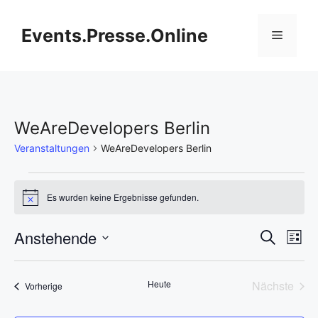
Zum
Inhalt
Events.Presse.Online
Menü
springen
WeAreDevelopers Berlin
Veranstaltungen
WeAreDevelopers Berlin
Veranstaltungen
Es wurden keine Ergebnisse gefunden.
H
i
n
V
Anstehende
V
S
w
L
e
u
D
e
i
i
e
c
s
s
a
h
r
Heute
Nächste
Veranstaltungen
t
Vorherige
t
r
e
Veransta
e
a
u