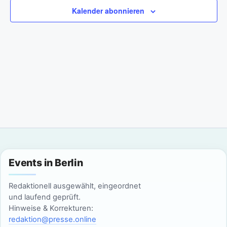
a
m
n
Kalender abonnieren
w
n
s
ä
t
h
s
l
a
t
e
l
n
a
t
.
l
u
n
t
g
u
Events in Berlin
A
n
n
Redaktionell ausgewählt, eingeordnet
g
und laufend geprüft.
s
Hinweise & Korrekturen:
i
e
redaktion@presse.online