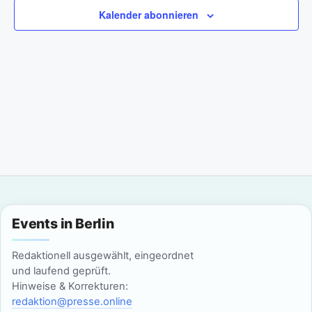
a
m
n
Kalender abonnieren
w
n
s
ä
t
h
s
l
a
t
e
l
n
a
t
.
l
u
n
t
g
u
Events in Berlin
A
n
n
Redaktionell ausgewählt, eingeordnet
g
und laufend geprüft.
s
Hinweise & Korrekturen:
i
e
redaktion@presse.online