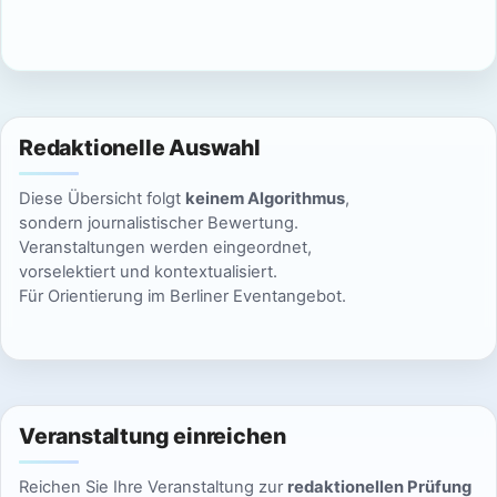
c
n
h
S
t
u
e
Redaktionelle Auswahl
n
c
Diese Übersicht folgt
keinem Algorithmus
,
-
h
sondern journalistischer Bewertung.
N
Veranstaltungen werden eingeordnet,
e
vorselektiert und kontextualisiert.
a
Für Orientierung im Berliner Eventangebot.
u
v
n
i
g
d
a
Veranstaltung einreichen
A
t
Reichen Sie Ihre Veranstaltung zur
redaktionellen Prüfung