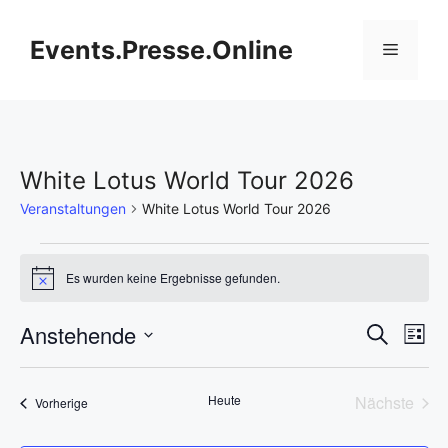
Zum
Inhalt
Events.Presse.Online
Menü
springen
White Lotus World Tour 2026
Veranstaltungen
White Lotus World Tour 2026
Veranstaltungen
Es wurden keine Ergebnisse gefunden.
H
i
n
V
Anstehende
V
S
w
L
e
u
D
e
i
i
e
c
s
s
a
h
r
Heute
Nächste
Veranstaltungen
t
Vorherige
t
r
e
Veransta
e
a
u