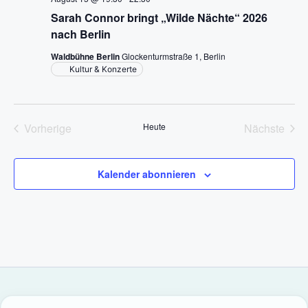
t
h
s
Sarah Connor bringt „Wilde Nächte“ 2026
l
a
nach Berlin
t
e
l
Waldbühne Berlin
Glockenturmstraße 1, Berlin
n
a
Kultur & Konzerte
t
.
l
u
n
Vorherige
Heute
Nächste
t
Veranstaltungen
Veransta
g
u
A
Kalender abonnieren
n
n
g
s
i
e
c
n
h