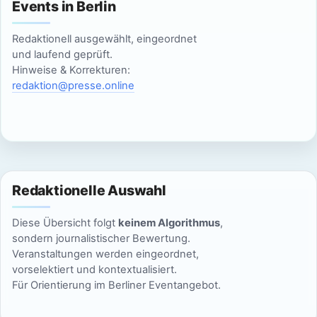
S
t
Events in Berlin
u
e
Redaktionell ausgewählt, eingeordnet
n
c
und laufend geprüft.
Hinweise & Korrekturen:
-
h
redaktion@presse.online
N
e
a
u
v
n
i
Redaktionelle Auswahl
g
d
a
Diese Übersicht folgt
keinem Algorithmus
,
A
sondern journalistischer Bewertung.
t
Veranstaltungen werden eingeordnet,
n
i
vorselektiert und kontextualisiert.
Für Orientierung im Berliner Eventangebot.
s
o