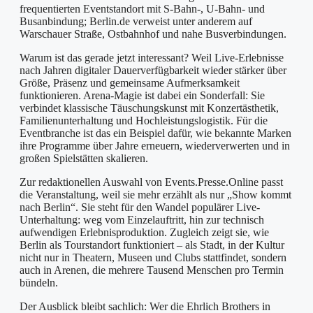
frequentierten Eventstandort mit S-Bahn-, U-Bahn- und
Busanbindung; Berlin.de verweist unter anderem auf
Warschauer Straße, Ostbahnhof und nahe Busverbindungen.
Warum ist das gerade jetzt interessant? Weil Live-Erlebnisse
nach Jahren digitaler Dauerverfügbarkeit wieder stärker über
Größe, Präsenz und gemeinsame Aufmerksamkeit
funktionieren. Arena-Magie ist dabei ein Sonderfall: Sie
verbindet klassische Täuschungskunst mit Konzertästhetik,
Familienunterhaltung und Hochleistungslogistik. Für die
Eventbranche ist das ein Beispiel dafür, wie bekannte Marken
ihre Programme über Jahre erneuern, wiederverwerten und in
großen Spielstätten skalieren.
Zur redaktionellen Auswahl von Events.Presse.Online passt
die Veranstaltung, weil sie mehr erzählt als nur „Show kommt
nach Berlin“. Sie steht für den Wandel populärer Live-
Unterhaltung: weg vom Einzelauftritt, hin zur technisch
aufwendigen Erlebnisproduktion. Zugleich zeigt sie, wie
Berlin als Tourstandort funktioniert – als Stadt, in der Kultur
nicht nur in Theatern, Museen und Clubs stattfindet, sondern
auch in Arenen, die mehrere Tausend Menschen pro Termin
bündeln.
Der Ausblick bleibt sachlich: Wer die Ehrlich Brothers in