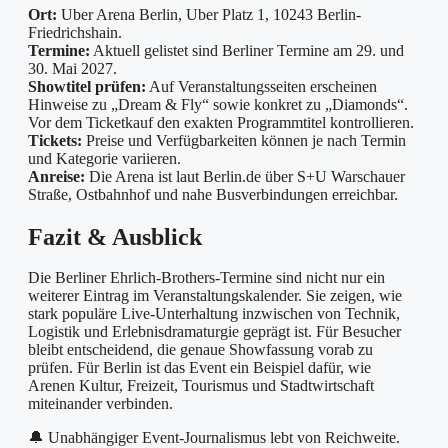
Ort:
Uber Arena Berlin, Uber Platz 1, 10243 Berlin-
Friedrichshain.
Termine:
Aktuell gelistet sind Berliner Termine am 29. und
30. Mai 2027.
Showtitel prüfen:
Auf Veranstaltungsseiten erscheinen
Hinweise zu „Dream & Fly“ sowie konkret zu „Diamonds“.
Vor dem Ticketkauf den exakten Programmtitel kontrollieren.
Tickets:
Preise und Verfügbarkeiten können je nach Termin
und Kategorie variieren.
Anreise:
Die Arena ist laut Berlin.de über S+U Warschauer
Straße, Ostbahnhof und nahe Busverbindungen erreichbar.
Fazit & Ausblick
Die Berliner Ehrlich-Brothers-Termine sind nicht nur ein
weiterer Eintrag im Veranstaltungskalender. Sie zeigen, wie
stark populäre Live-Unterhaltung inzwischen von Technik,
Logistik und Erlebnisdramaturgie geprägt ist. Für Besucher
bleibt entscheidend, die genaue Showfassung vorab zu
prüfen. Für Berlin ist das Event ein Beispiel dafür, wie
Arenen Kultur, Freizeit, Tourismus und Stadtwirtschaft
miteinander verbinden.
🔔 Unabhängiger Event-Journalismus lebt von Reichweite.