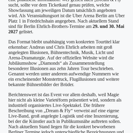
sucht, sollte vor dem Ticketkauf genau prüfen, welche
Showfassung am jeweiligen Datum tatsächlich angeboten
wird. Als Veranstaltungsort ist die Uber Arena Berlin am Uber
Platz 1 in Friedrichshain angegeben. Nach aktuellem Stand
sind für Berlin Ehrlich-Brothers-Termine am
29. und 30. Mai
2027
gelistet.
Das Format bleibt unabhängig vom konkreten Tourtitel klar
erkennbar: Andreas und Chris Ehrlich arbeiten mit groß
angelegten Illusionen, Bühnentechnik, Musik, Licht und
Arena-Dramaturgie. Auf der offiziellen Website wird die
Jubiläumsshow „Diamonds“ als Zusammenstellung
besonderer Illusionen aus zehn Jahren Tour beschrieben.
Genannt werden unter anderem aufwendige Nummern wie
ein erscheinender Monstertruck, Flugillusionen und weitere
bekannte Bühnenbilder der Brüder.
Berichtenswert ist das Event vor allem deshalb, weil Magie
hier nicht als kleine Varietéform präsentiert wird, sondern als
industriell organisiertes Live-Spektakel. Die frühere
Beschreibung von „Dream & Fly“ verweist auf eine eigene
Live-Band, groß angelegte Logistik und eine Inszenierung,
bei der die Künstler auch in Publikumsnähe auftreten sollen.
Nach aktuellem Stand liegen für die konkret beworbenen
Berliner Termine jedoch unterschiedliche Bezeichnungen und