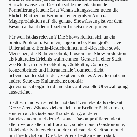
Showhinweise vor. Deshalb sollte die redaktionelle
Formulierung lauten: Laut Veranstaltungsseiten treten die
Ehrlich Brothers in Berlin mit einer großen Arena-
Magieproduktion auf; die genaue Showfassung ist vor dem
Besuch anhand der offiziellen Ticketseite zu prüfen.
Für wen ist das relevant? Die Shows richten sich an ein
breites Publikum: Familien, Jugendliche, Fans großer Live-
Unterhaltung, Berlin-Besucherinnen und -Besucher sowie
Menschen, die Bühnentechnik, Illusion und Showproduktion
als kulturelles Erlebnis wahrnehmen. Gerade in einer Stadt
wie Berlin, in der Hochkultur, Clubkultur, Comedy,
Konzertbetrieb und internationale Tourneen dicht
nebeneinander stattfinden, zeigt ein solches Arenaformat eine
andere Seite des Kulturlebens: populär,
generationsübergreifend und stark auf visuelle Überwältigung
ausgerichtet.
Städtisch und wirtschaftlich ist das Event ebenfalls relevant.
Große Arena-Shows ziehen nicht nur Berliner Publikum an,
sondern auch Gäste aus Brandenburg, anderen
Bundesländern und dem Ausland. Davon profitieren nicht
allein Veranstalter und Location, sondern auch Gastronomie,
Hotellerie, Nahverkehr und der umliegende Stadtraum rund
um Friedrichshain. Die Uber Arena liegt an einem stark