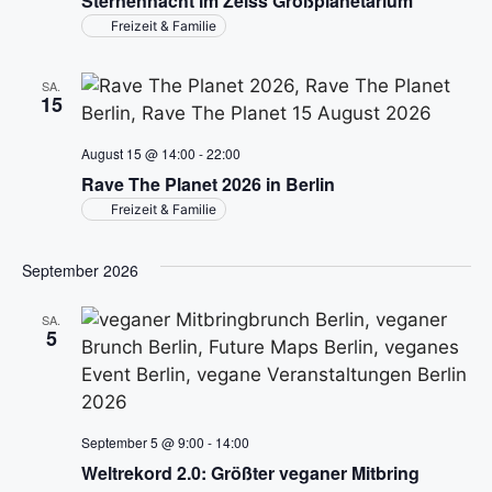
Sternennacht im Zeiss Großplanetarium
t
h
s
Freizeit & Familie
l
a
t
e
l
SA.
n
15
a
t
.
August 15 @ 14:00
-
22:00
l
u
Rave The Planet 2026 in Berlin
n
t
Freizeit & Familie
g
u
September 2026
A
n
n
SA.
5
g
s
i
e
c
n
September 5 @ 9:00
-
14:00
h
Weltrekord 2.0: Größter veganer Mitbring