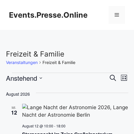
Zum
Inhalt
Events.Presse.Online
Menü
springen
Freizeit & Familie
Veranstaltungen
Freizeit & Familie
Veranstaltungen
V
Anstehend
V
S
L
u
D
e
i
e
c
s
a
August 2026
h
r
t
t
r
e
e
a
MI.
u
12
a
m
n
w
August 12 @ 10:00
-
18:00
n
s
ä