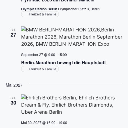
n
i
Olympiastadion Berlin
Olympischer Platz 3, Berlin
c
Freizeit & Familie
h
SO.
27
t
e
September 27 @ 9:00
-
15:00
n
Berlin-Marathon bewegt die Hauptstadt
Freizeit & Familie
,
Mai 2027
N
a
SO.
30
v
i
Mai 30, 2027 @ 16:00
-
19:00