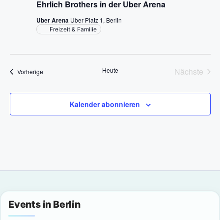
Ehrlich Brothers in der Uber Arena
g
Uber Arena
Uber Platz 1, Berlin
a
Freizeit & Familie
t
i
Heute
Nächste
Veranstaltungen
Vorherige
Veransta
o
Kalender abonnieren
n
Events in Berlin