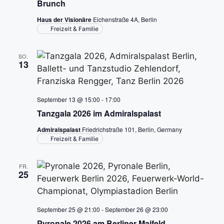
S
t
Brunch
u
e
Haus der Visionäre
Eichenstraße 4A, Berlin
Freizeit & Familie
n
c
-
SO.
h
13
N
e
a
u
September 13 @ 15:00
-
17:00
v
Tanzgala 2026 im Admiralspalast
n
i
Admiralspalast
Friedrichstraße 101, Berlin, Germany
g
Freizeit & Familie
d
a
A
FR.
t
25
n
i
s
o
September 25 @ 21:00
-
September 26 @ 23:00
Pyronale 2026 am Berliner Maifeld