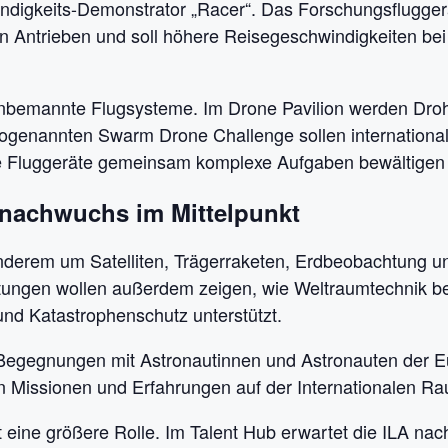
digkeits-Demonstrator „Racer“. Das Forschungsfluggerä
 Antrieben und soll höhere Reisegeschwindigkeiten bei 
nbemannte Flugsysteme. Im Drone Pavilion werden Drohn
r sogenannten Swarm Drone Challenge sollen internation
de Fluggeräte gemeinsam komplexe Aufgaben bewältigen
nachwuchs im Mittelpunkt
nderem um Satelliten, Trägerraketen, Erdbeobachtung un
ngen wollen außerdem zeigen, wie Weltraumtechnik ber
d Katastrophenschutz unterstützt.
egegnungen mit Astronautinnen und Astronauten der E
n Missionen und Erfahrungen auf der Internationalen Ra
eine größere Rolle. Im Talent Hub erwartet die ILA na