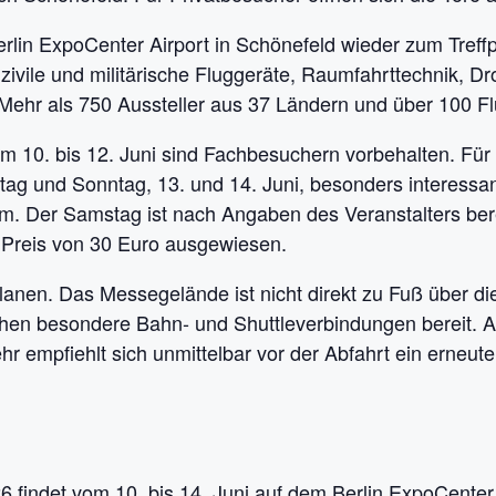
rlin ExpoCenter Airport in Schönefeld wieder zum Treffp
t zivile und militärische Fluggeräte, Raumfahrttechnik,
. Mehr als 750 Aussteller aus 37 Ländern und über 100 F
om 10. bis 12. Juni sind Fachbesuchern vorbehalten. Für
tag und Sonntag, 13. und 14. Juni, besonders interessant
um. Der Samstag ist nach Angaben des Veranstalters ber
n Preis von 30 Euro ausgewiesen.
planen. Das Messegelände ist nicht direkt zu Fuß über 
tehen besondere Bahn- und Shuttleverbindungen bereit. 
empfiehlt sich unmittelbar vor der Abfahrt ein erneuter 
26
findet vom 10. bis 14. Juni auf dem Berlin ExpoCenter 