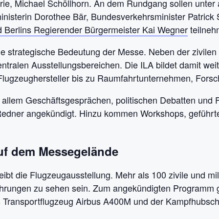
trie, Michael Schöllhorn. An dem Rundgang sollen unte
nisterin Dorothee Bär, Bundesverkehrsminister Patrick
d Berlins Regierender Bürgermeister Kai Wegner
teilneh
die strategische Bedeutung der Messe. Neben der zivilen
entralen Ausstellungsbereichen. Die ILA bildet damit wei
e Flugzeughersteller bis zu Raumfahrtunternehmen, Forsc
r allem Geschäftsgesprächen, politischen Debatten und
Redner angekündigt. Hinzu kommen Workshops, geführt
auf dem Messegelände
ibt die Flugzeugausstellung. Mehr als 100 zivile und mi
führungen zu sehen sein. Zum angekündigten Programm 
as Transportflugzeug Airbus A400M und der Kampfhubsch