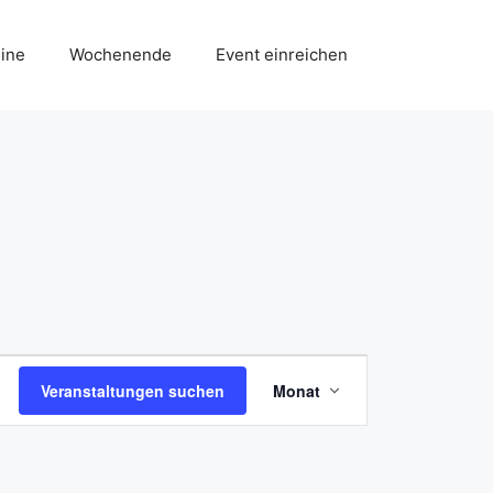
ine
Wochenende
Event einreichen
V
Veranstaltungen suchen
Monat
e
r
a