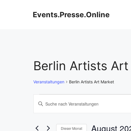
Zum
Inhalt
Events.Presse.Online
springen
Berlin Artists Ar
Veranstaltungen
Berlin Artists Art Market
Veranstaltungen
V
B
i
e
t
r
t
August 20
Dieser Monat
e