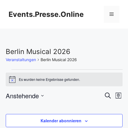
Zum
Inhalt
Events.Presse.Online
Menü
springen
Berlin Musical 2026
Veranstaltungen
Berlin Musical 2026
Veranstaltungen
Es wurden keine Ergebnisse gefunden.
H
i
n
V
Anstehende
V
S
w
K
e
u
D
e
a
i
e
c
s
r
a
h
r
t
t
r
e
Kalender abonnieren
e
a
u