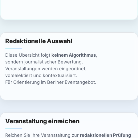
c
n
h
S
t
u
e
Redaktionelle Auswahl
n
c
Diese Übersicht folgt
keinem Algorithmus
,
-
h
sondern journalistischer Bewertung.
N
Veranstaltungen werden eingeordnet,
e
vorselektiert und kontextualisiert.
a
Für Orientierung im Berliner Eventangebot.
u
v
n
i
g
d
a
Veranstaltung einreichen
A
t
Reichen Sie Ihre Veranstaltung zur
redaktionellen Prüfung