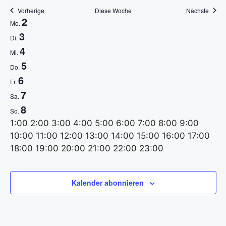
Vorherige
Diese Woche
Nächste
a
W
2
Mo.
t
3
Di.
o
4
Mi.
i
c
5
Do.
o
6
Fr.
h
7
Sa.
n
e
8
So.
0
1:00
2:00
3:00
4:00
5:00
6:00
7:00
8:00
9:00
v
:
10:00
11:00
12:00
13:00
14:00
15:00
16:00
17:00
o
0
0
18:00
19:00
20:00
21:00
22:00
23:00
M
D
M
D
F
S
S
0
K
K
K
K
K
K
K
:
n
e
e
e
e
e
e
e
0
o
i
i
o
r
a
o
Kalender abonnieren
i
i
i
i
i
i
i
0
V
n
e
t
n
e
m
n
n
n
n
n
n
n
n
e
t
n
t
n
i
s
n
e
e
e
e
e
e
e
V
V
V
V
V
V
V