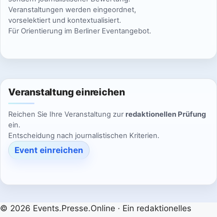
2
2
2
6
6
6
Veranstaltungen werden eingeordnet,
e
e
e
e
e
e
e
e
6
6
0
vorselektiert und kontextualisiert.
s
s
s
s
s
s
s
Für Orientierung im Berliner Eventangebot.
2
n
e
e
e
e
e
e
e
m
m
m
m
m
m
m
6
T
T
T
T
T
T
T
a
a
a
a
a
a
a
g
g
g
g
g
g
g
Veranstaltung einreichen
.
.
.
.
.
.
.
Reichen Sie Ihre Veranstaltung zur
redaktionellen Prüfung
ein.
Entscheidung nach journalistischen Kriterien.
Event einreichen
© 2026 Events.Presse.Online · Ein redaktionelles