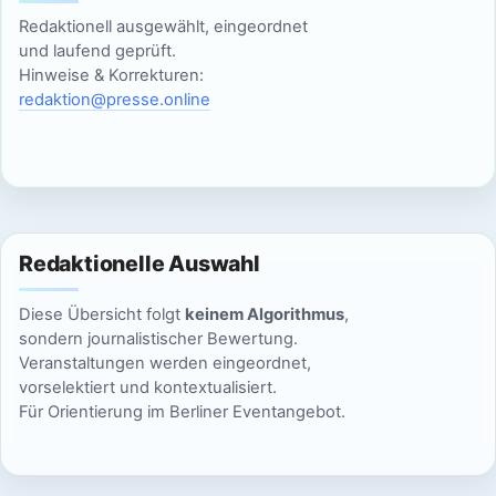
c
Redaktionell ausgewählt, eingeordnet
20:00
und laufend geprüft.
h
Hinweise & Korrekturen:
21:00
redaktion@presse.online
t
e
22:00
n
23:00
:00
,
Redaktionelle Auswahl
N
Diese Übersicht folgt
keinem Algorithmus
,
a
sondern journalistischer Bewertung.
Veranstaltungen werden eingeordnet,
v
vorselektiert und kontextualisiert.
Für Orientierung im Berliner Eventangebot.
i
g