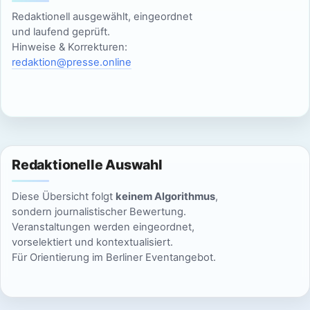
c
Redaktionell ausgewählt, eingeordnet
20:00
und laufend geprüft.
h
Hinweise & Korrekturen:
21:00
redaktion@presse.online
t
e
22:00
n
23:00
:00
,
Redaktionelle Auswahl
N
Diese Übersicht folgt
keinem Algorithmus
,
a
sondern journalistischer Bewertung.
Veranstaltungen werden eingeordnet,
v
vorselektiert und kontextualisiert.
Für Orientierung im Berliner Eventangebot.
i
g