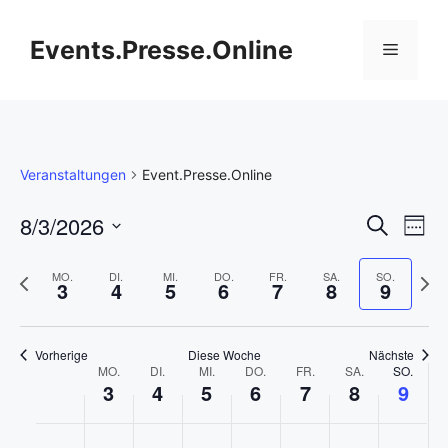
Zum
Inhalt
Events.Presse.Online
Menü
springen
Veranstaltungen
Event.Presse.Online
V
8/3/2026
V
S
W
u
D
e
o
e
c
c
V
N
a
MO.
DI.
MI.
DO.
FR.
SA.
SO.
h
3
4
5
6
7
8
9
r
h
o
ä
t
r
e
e
a
r
c
u
a
h
h
m
n
Vorherige
Diese Woche
Nächste
W
MO.
DI.
MI.
DO.
FR.
SA.
SO.
e
s
a
3
4
5
6
7
8
n
9
s
r
t
u
o
t
i
e
s
s
M
D
M
D
F
S
S
K
K
K
K
K
K
K
:00