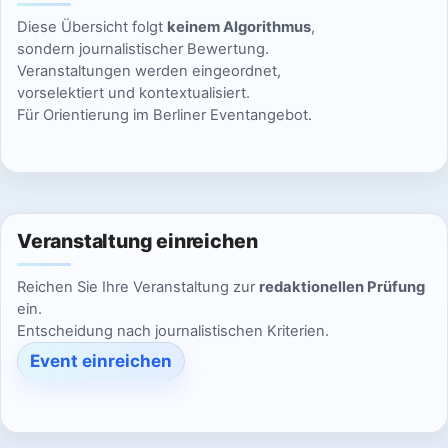
n
g
i
Diese Übersicht folgt
keinem Algorithmus
,
s
o
e
sondern journalistischer Bewertung.
Veranstaltungen werden eingeordnet,
n
i
n
vorselektiert und kontextualisiert.
Für Orientierung im Berliner Eventangebot.
c
h
t
Veranstaltung einreichen
e
Reichen Sie Ihre Veranstaltung zur
redaktionellen Prüfung
n
ein.
Entscheidung nach journalistischen Kriterien.
,
Event einreichen
N
a