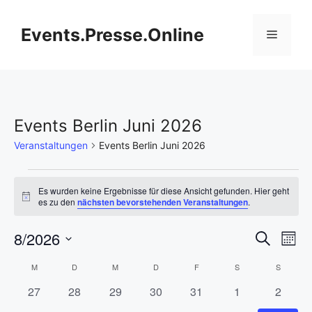
Zum
Inhalt
Events.Presse.Online
Menü
springen
Events Berlin Juni 2026
Veranstaltungen
Events Berlin Juni 2026
Veranstaltungen
Es wurden keine Ergebnisse für diese Ansicht gefunden. Hier geht
H
es zu den
nächsten bevorstehenden Veranstaltungen
.
i
n
V
8/2026
V
w
S
M
e
u
i
D
e
o
e
c
K
M
MONTAG
D
DIENSTAG
M
MITTWOCH
D
DONNERSTAG
F
FREITAG
S
SAMSTAG
S
SONNT
s
n
a
h
r
a
0
0
0
0
0
0
0
27
28
29
30
31
1
2
t
r
e
a
t
a
V
V
V
V
V
V
V
u