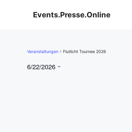
Zum
Inhalt
Events.Presse.Online
springen
Veranstaltungen
Flutlicht Tournee 2026
6/22/2026
D
a
t
u
m
a
u
s