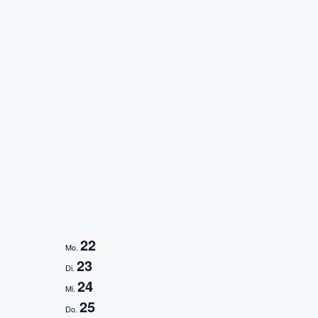
22
Mo.
23
Di.
24
Mi.
25
Do.