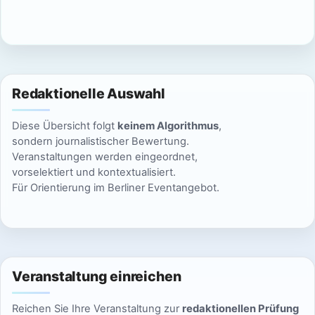
c
n
h
S
t
u
e
Redaktionelle Auswahl
n
c
Diese Übersicht folgt
keinem Algorithmus
,
-
h
sondern journalistischer Bewertung.
N
Veranstaltungen werden eingeordnet,
e
vorselektiert und kontextualisiert.
a
Für Orientierung im Berliner Eventangebot.
u
v
n
i
g
d
Veranstaltung einreichen
a
A
t
Reichen Sie Ihre Veranstaltung zur
redaktionellen Prüfung