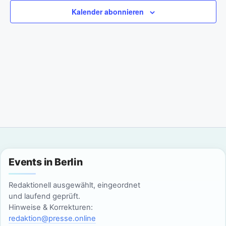
a
m
Kalender abonnieren
n
w
n
s
ä
t
h
s
l
a
t
e
l
n
a
t
.
l
u
n
t
g
u
Events in Berlin
A
n
n
Redaktionell ausgewählt, eingeordnet
und laufend geprüft.
g
s
Hinweise & Korrekturen:
i
redaktion@presse.online
e