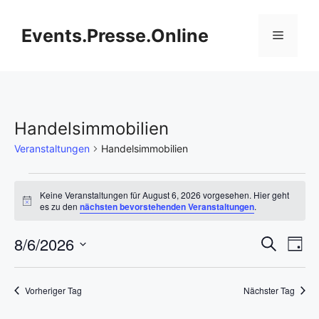
Zum
Inhalt
Events.Presse.Online
Menü
springen
Handelsimmobilien
Veranstaltungen
Handelsimmobilien
Veranstaltungen
Keine Veranstaltungen für August 6, 2026 vorgesehen. Hier geht
H
es zu den
nächsten bevorstehenden Veranstaltungen
.
für
i
n
V
August
8/6/2026
V
w
S
T
e
u
i
D
e
a
6,
e
c
s
g
a
h
r
Vorheriger Tag
Nächster Tag
t
2026
r
e
a
u