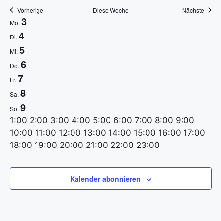
Vorherige
Diese Woche
Nächste
a
W
3
Mo.
t
4
Di.
o
5
Mi.
i
c
6
Do.
o
7
Fr.
h
8
Sa.
n
e
9
So.
0
1:00
2:00
3:00
4:00
5:00
6:00
7:00
8:00
9:00
v
:
10:00
11:00
12:00
13:00
14:00
15:00
16:00
17:00
o
0
0
18:00
19:00
20:00
21:00
22:00
23:00
M
D
M
D
F
S
S
0
K
K
K
K
K
K
K
:
n
e
e
e
e
e
e
e
0
o
i
i
o
r
a
o
Kalender abonnieren
i
i
i
i
i
i
i
0
V
n
e
t
n
e
m
n
n
n
n
n
n
n
n
e
t
n
t
n
i
s
n
e
e
e
e
e
e
e
V
V
V
V
V
V
V