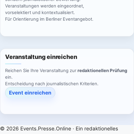
2
2
2
6
0
0
0
Veranstaltungen werden eingeordnet,
e
e
e
e
e
e
e
e
6
0
0
,
2
2
2
vorselektiert und kontextualisiert.
s
s
s
s
s
s
s
Für Orientierung im Berliner Eventangebot.
2
2
2
6
6
6
n
e
e
e
e
e
e
e
m
m
m
m
m
m
m
6
6
0
T
T
T
T
T
T
T
2
a
a
a
a
a
a
a
6
g
g
g
g
g
g
g
Veranstaltung einreichen
.
.
.
.
.
.
.
Reichen Sie Ihre Veranstaltung zur
redaktionellen Prüfung
ein.
Entscheidung nach journalistischen Kriterien.
Event einreichen
© 2026 Events.Presse.Online · Ein redaktionelles