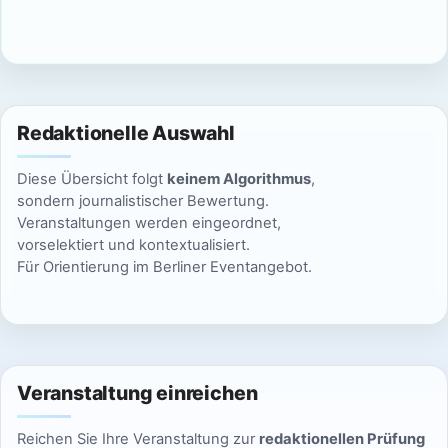
c
n
a
h
S
l
t
u
t
e
Redaktionelle Auswahl
n
c
u
Diese Übersicht folgt
keinem Algorithmus
,
-
h
n
sondern journalistischer Bewertung.
N
Veranstaltungen werden eingeordnet,
e
g
vorselektiert und kontextualisiert.
a
Für Orientierung im Berliner Eventangebot.
u
e
v
n
i
n
g
d
i
a
Veranstaltung einreichen
A
n
t
Reichen Sie Ihre Veranstaltung zur
redaktionellen Prüfung