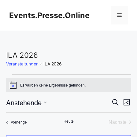
Zum
Inhalt
Events.Presse.Online
Menü
springen
ILA 2026
Veranstaltungen
ILA 2026
Veranstaltungen
Es wurden keine Ergebnisse gefunden.
H
i
n
V
Anstehende
V
S
w
F
e
u
D
e
o
i
e
c
L
s
t
a
h
r
Heute
Nächste
Veranstaltungen
Vorherige
o
t
r
e
i
Veransta
a
u