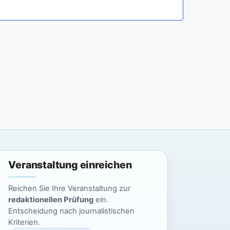
a
n
n
s
t
s
a
t
l
a
t
l
u
n
t
g
u
Veranstaltung einreichen
A
n
n
Reichen Sie Ihre Veranstaltung zur
g
redaktionellen Prüfung
ein.
s
Entscheidung nach journalistischen
i
e
Kriterien.