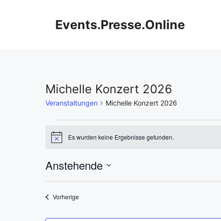
Zum
Inhalt
Events.Presse.Online
springen
Michelle Konzert 2026
Veranstaltungen
Michelle Konzert 2026
Veranstaltungen
Es wurden keine Ergebnisse gefunden.
H
i
n
Anstehende
w
e
D
i
L
s
a
Veranstaltungen
Vorherige
t
i
u