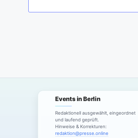
s
m
a
t
u
s
o
w
f
ä
h
V
l
e
e
n
.
r
a
Events in Berlin
n
Redaktionell ausgewählt, eingeordnet
und laufend geprüft.
s
Hinweise & Korrekturen:
t
redaktion@presse.online