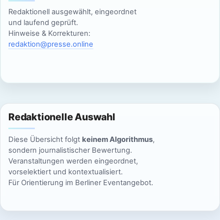
c
Redaktionell ausgewählt, eingeordnet
20:00
und laufend geprüft.
h
Hinweise & Korrekturen:
21:00
redaktion@presse.online
t
e
22:00
n
23:00
:00
,
Redaktionelle Auswahl
N
Diese Übersicht folgt
keinem Algorithmus
,
a
sondern journalistischer Bewertung.
Veranstaltungen werden eingeordnet,
v
vorselektiert und kontextualisiert.
Für Orientierung im Berliner Eventangebot.
i
g