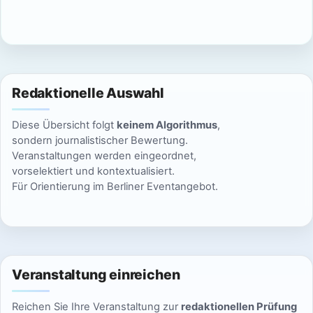
c
n
h
S
t
u
e
Redaktionelle Auswahl
n
c
Diese Übersicht folgt
keinem Algorithmus
,
-
h
sondern journalistischer Bewertung.
N
Veranstaltungen werden eingeordnet,
e
vorselektiert und kontextualisiert.
a
Für Orientierung im Berliner Eventangebot.
u
v
n
i
g
d
a
Veranstaltung einreichen
A
t
Reichen Sie Ihre Veranstaltung zur
redaktionellen Prüfung