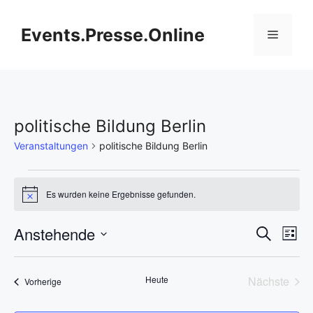
Zum
Inhalt
Events.Presse.Online
Menü
springen
politische Bildung Berlin
Veranstaltungen
politische Bildung Berlin
Veranstaltungen
Es wurden keine Ergebnisse gefunden.
H
i
n
V
Anstehende
V
S
w
L
e
u
D
e
i
i
e
c
s
s
a
h
r
Heute
Nächste
Veranstaltungen
t
Vorherige
t
r
e
Veransta
e
a
u