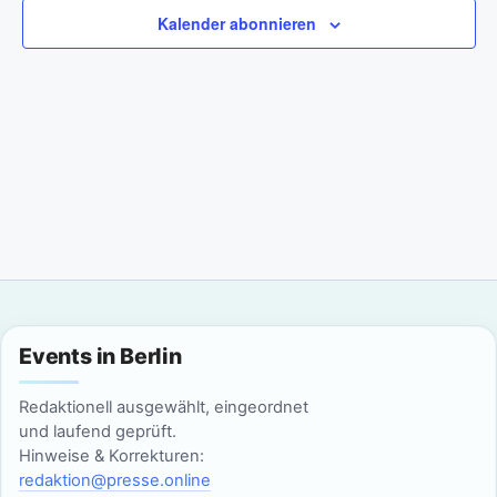
a
m
n
Kalender abonnieren
w
n
s
ä
t
h
s
l
a
t
e
l
n
a
t
.
l
u
n
t
g
u
Events in Berlin
A
n
n
Redaktionell ausgewählt, eingeordnet
g
und laufend geprüft.
s
Hinweise & Korrekturen:
i
e
redaktion@presse.online