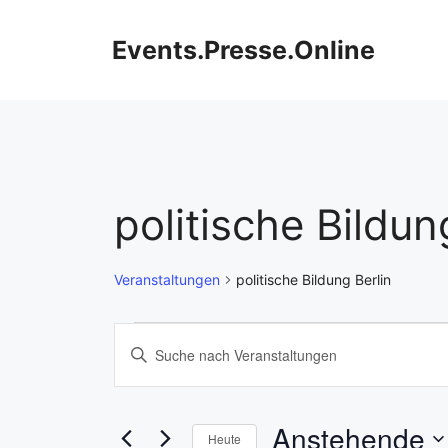
Zum
Inhalt
Events.Presse.Online
springen
politische Bildun
Veranstaltungen
politische Bildung Berlin
Veranstaltungen
V
B
i
e
t
r
t
Anstehende
Heute
e