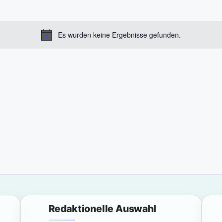
Es wurden keine Ergebnisse gefunden.
H
i
n
w
e
i
s
Redaktionelle Auswahl