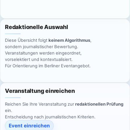
c
n
h
S
t
Redaktionelle Auswahl
u
e
Diese Übersicht folgt
keinem Algorithmus
,
n
c
sondern journalistischer Bewertung.
-
Veranstaltungen werden eingeordnet,
h
vorselektiert und kontextualisiert.
N
Für Orientierung im Berliner Eventangebot.
e
a
u
v
Veranstaltung einreichen
n
i
g
d
Reichen Sie Ihre Veranstaltung zur
redaktionellen Prüfung
ein.
a
A
Entscheidung nach journalistischen Kriterien.
t
Event einreichen