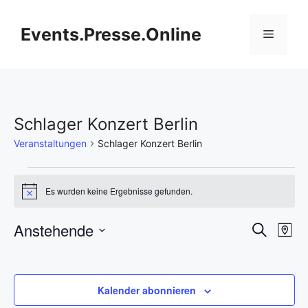
Zum
Inhalt
Events.Presse.Online
Menü
springen
Schlager Konzert Berlin
Veranstaltungen
Schlager Konzert Berlin
Veranstaltungen
Es wurden keine Ergebnisse gefunden.
H
i
n
V
Anstehende
V
S
w
K
e
u
D
e
a
i
e
c
s
r
a
h
r
t
t
r
e
Kalender abonnieren
e
a
u