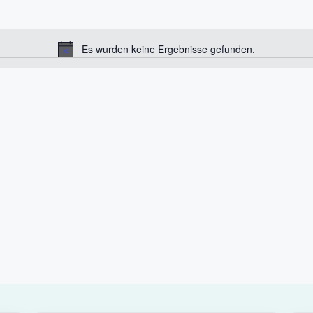
Es wurden keine Ergebnisse gefunden.
H
i
n
w
e
i
s