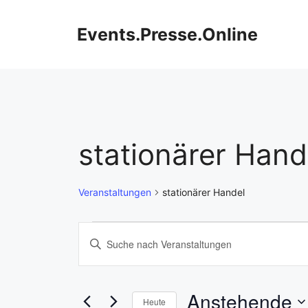
Zum
Inhalt
Events.Presse.Online
springen
stationärer Hand
Veranstaltungen
stationärer Handel
Veranstaltungen
V
B
i
e
t
r
t
Anstehende
Heute
e