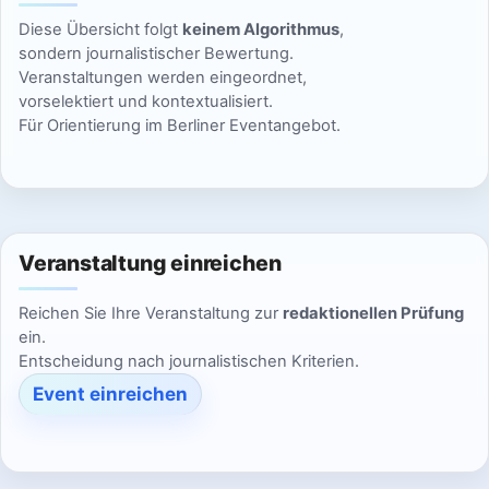
n
g
i
Diese Übersicht folgt
keinem Algorithmus
,
s
o
e
sondern journalistischer Bewertung.
Veranstaltungen werden eingeordnet,
n
i
n
vorselektiert und kontextualisiert.
Für Orientierung im Berliner Eventangebot.
c
h
t
Veranstaltung einreichen
e
Reichen Sie Ihre Veranstaltung zur
redaktionellen Prüfung
n
ein.
Entscheidung nach journalistischen Kriterien.
,
Event einreichen
N
a