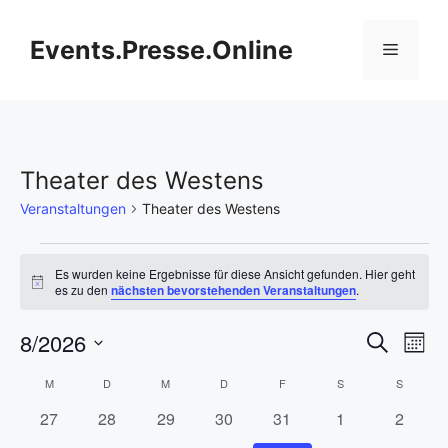
Zum
Inhalt
Events.Presse.Online
Menü
springen
Theater des Westens
Veranstaltungen
Theater des Westens
Veranstaltungen
Es wurden keine Ergebnisse für diese Ansicht gefunden. Hier geht
H
es zu den
nächsten bevorstehenden Veranstaltungen
.
i
n
V
8/2026
V
w
S
M
e
u
i
D
e
o
e
c
K
M
MONTAG
D
DIENSTAG
M
MITTWOCH
D
DONNERSTAG
F
FREITAG
S
SAMSTAG
S
SONNT
s
n
a
h
r
a
0
0
0
0
0
0
0
27
28
29
30
31
1
2
t
r
e
a
t
a
V
V
V
V
V
V
V
u