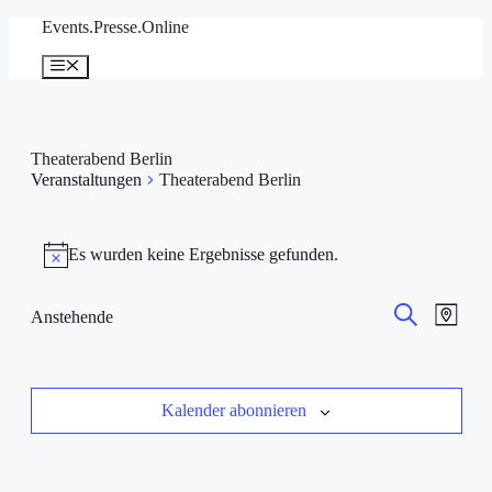
Zum
Events.Presse.Online
Inhalt
springen
Menü
Theaterabend Berlin
Veranstaltungen
Theaterabend Berlin
Veranstaltungen
Es wurden keine Ergebnisse gefunden.
Hinweis
Veranstal
Veran
Anstehende
Karte
Ansic
Datum
Suche
Suche
auswählen.
Navig
und
Ansichten
Kalender abonnieren
Navigati