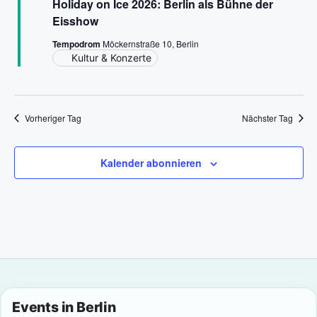
Holiday on Ice 2026: Berlin als Bühne der
t
h
s
Eisshow
l
a
t
Tempodrom
Möckernstraße 10, Berlin
e
l
Kultur & Konzerte
n
a
t
.
l
u
Vorheriger Tag
Nächster Tag
n
t
g
u
Kalender abonnieren
A
n
n
g
s
i
e
c
n
h
Events in Berlin