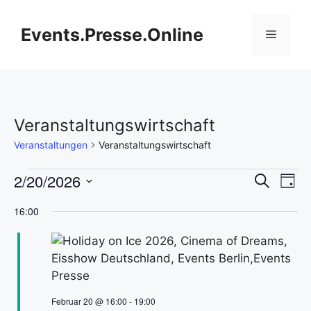
Zum
Inhalt
Events.Presse.Online
Menü
springen
Veranstaltungswirtschaft
Veranstaltungen
Veranstaltungswirtschaft
Veranstaltungen
V
2/20/2026
V
S
T
u
D
e
a
für
e
c
16:00
g
a
h
r
Februar
t
r
e
a
u
20,
a
m
n
w
2026
n
s
Februar 20 @ 16:00
-
19:00
ä