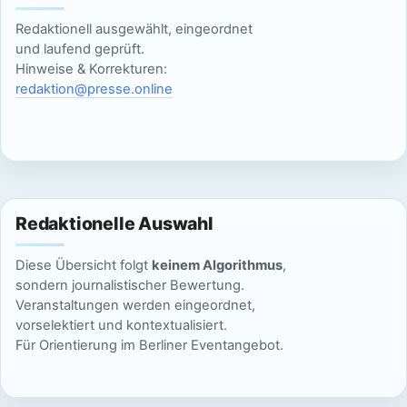
S
t
u
Redaktionell ausgewählt, eingeordnet
e
und laufend geprüft.
n
c
Hinweise & Korrekturen:
redaktion@presse.online
-
h
N
e
a
u
v
n
i
Redaktionelle Auswahl
g
d
Diese Übersicht folgt
keinem Algorithmus
,
a
sondern journalistischer Bewertung.
A
Veranstaltungen werden eingeordnet,
t
vorselektiert und kontextualisiert.
n
i
Für Orientierung im Berliner Eventangebot.
s
o