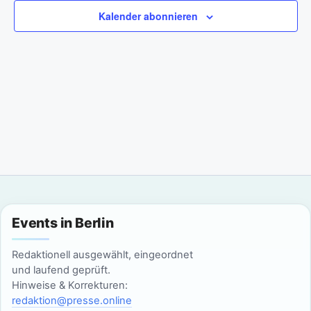
a
m
Kalender abonnieren
n
w
n
s
ä
t
h
s
l
a
t
e
l
n
a
t
.
l
u
n
t
g
u
Events in Berlin
A
n
n
Redaktionell ausgewählt, eingeordnet
und laufend geprüft.
g
s
Hinweise & Korrekturen:
i
redaktion@presse.online
e