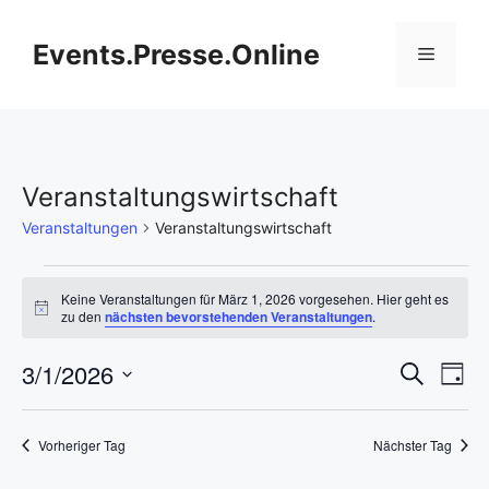
Zum
Inhalt
Events.Presse.Online
Menü
springen
Veranstaltungswirtschaft
Veranstaltungen
Veranstaltungswirtschaft
Veranstaltungen
Keine Veranstaltungen für März 1, 2026 vorgesehen. Hier geht es
H
zu den
nächsten bevorstehenden Veranstaltungen
.
für
i
n
V
März
3/1/2026
V
w
S
T
e
u
i
D
e
a
1,
e
c
s
g
a
h
r
Vorheriger Tag
Nächster Tag
t
2026
r
e
a
u