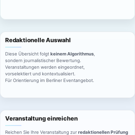
c
n
h
S
t
u
e
Redaktionelle Auswahl
n
c
Diese Übersicht folgt
keinem Algorithmus
,
-
h
sondern journalistischer Bewertung.
N
Veranstaltungen werden eingeordnet,
e
vorselektiert und kontextualisiert.
a
Für Orientierung im Berliner Eventangebot.
u
v
n
i
g
d
Veranstaltung einreichen
a
A
t
Reichen Sie Ihre Veranstaltung zur
redaktionellen Prüfung