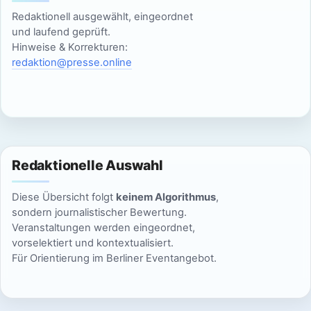
c
Redaktionell ausgewählt, eingeordnet
20:00
und laufend geprüft.
h
Hinweise & Korrekturen:
21:00
redaktion@presse.online
t
e
22:00
n
23:00
:00
,
Redaktionelle Auswahl
N
Diese Übersicht folgt
keinem Algorithmus
,
a
sondern journalistischer Bewertung.
Veranstaltungen werden eingeordnet,
v
vorselektiert und kontextualisiert.
Für Orientierung im Berliner Eventangebot.
i
g