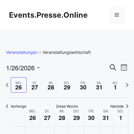
Zum
Inhalt
Events.Presse.Online
Menü
springen
Veranstaltungen
Veranstaltungswirtschaft
V
1/26/2026
V
S
W
u
D
e
o
e
c
c
V
N
a
MO.
DI.
MI.
DO.
FR.
SA.
SO.
h
26
27
28
29
30
31
1
r
h
o
ä
t
r
e
e
a
r
c
u
a
h
h
m
n
Vorherige
Diese Woche
Nächste
W
MO.
DI.
MI.
DO.
FR.
SA.
SO.
e
s
a
26
27
28
29
30
31
n
1
s
r
t
u
o
t
i
e
s
s
M
D
M
D
F
S
S
K
K
K
K
K
K
K
:00