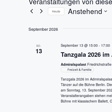
Veranstaltungen von diese
Anstehend
Heute
D
a
September 2026
t
u
m
September 13 @ 15:00
-
17:00
SO.
13
w
Tanzgala 2026 im 
ä
h
Admiralspalast
Friedrichstraße
l
Freizeit & Familie
e
Tanzgala 2026 im Admiralspalast
n
Tänzer auf die Bühne Berlin. Di
.
am Sonntag, 13. September 2026
Veranstalterangaben stehen meh
Bühne mit klassischem Ballett, 