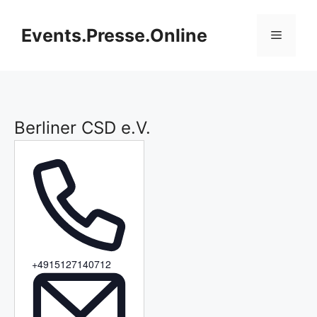
Zum
Inhalt
Events.Presse.Online
Menü
springen
Berliner CSD e.V.
T
+4915127140712
e
l
e