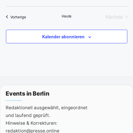
e
D
i
s
a
Heute
Nächste
Veranstaltungen
Vorherige
t
Veransta
u
m
Kalender abonnieren
w
ä
h
l
e
n
.
Events in Berlin
Redaktionell ausgewählt, eingeordnet
und laufend geprüft.
Hinweise & Korrekturen:
redaktion@presse.online