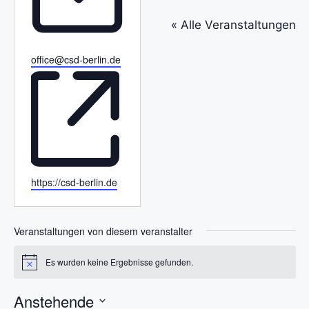
f
o
« Alle Veranstaltungen
n
E
office@csd-berlin.de
m
a
i
l
W
https://csd-berlin.de
e
b
s
Veranstaltungen von diesem veranstalter
e
i
Es wurden keine Ergebnisse gefunden.
H
t
i
e
n
Anstehende
w