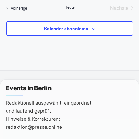
s
a
Heute
Nächste
Veranstaltungen
Vorherige
t
Veransta
u
m
Kalender abonnieren
w
ä
h
l
e
n
.
Events in Berlin
Redaktionell ausgewählt, eingeordnet
und laufend geprüft.
Hinweise & Korrekturen:
redaktion@presse.online