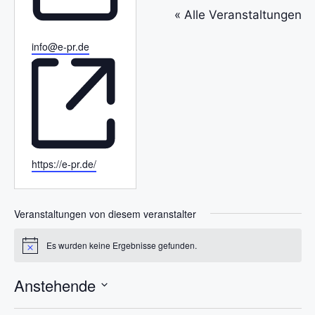
f
« Alle Veranstaltungen
o
n
E
info@e-pr.de
m
a
i
l
W
https://e-pr.de/
e
b
s
Veranstaltungen von diesem veranstalter
e
i
Es wurden keine Ergebnisse gefunden.
H
t
i
e
n
Anstehende
w
e
D
i