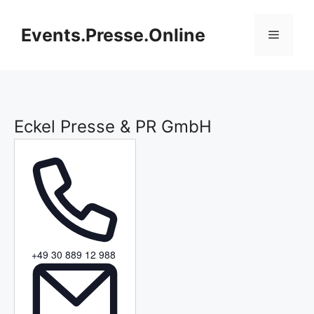
Zum
Inhalt
Events.Presse.Online
Menü
springen
Eckel Presse & PR GmbH
T
+49 30 889 12 988
e
l
e