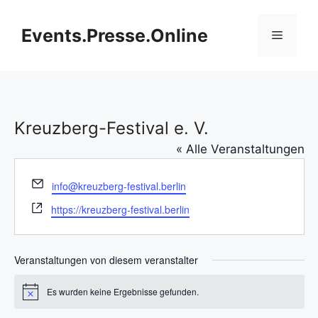
Zum
Inhalt
Events.Presse.Online
Menü
springen
Kreuzberg-Festival e. V.
« Alle Veranstaltungen
E
info@kreuzberg-festival.berlin
m
W
https://kreuzberg-festival.berlin
a
e
i
b
l
s
Veranstaltungen von diesem veranstalter
e
i
Es wurden keine Ergebnisse gefunden.
H
t
i
e