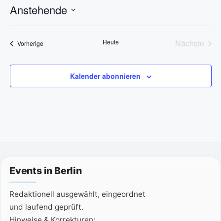
n
Anstehende
w
e
D
i
s
a
Heute
Nächste
Veranstaltungen
Vorherige
t
Veransta
u
m
Kalender abonnieren
w
ä
h
l
e
n
.
Events in Berlin
Redaktionell ausgewählt, eingeordnet
und laufend geprüft.
Hinweise & Korrekturen: