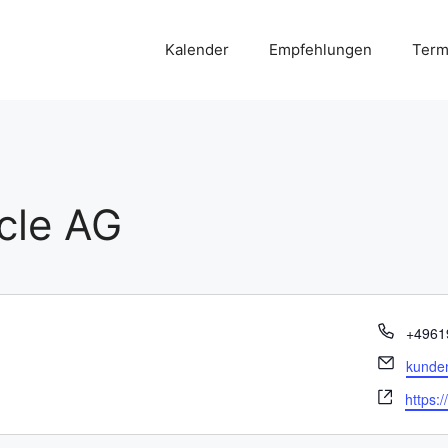
Kalender
Empfehlungen
Term
cle AG
T
+4961
e
E
kunde
l
m
W
e
https:
a
e
f
i
b
o