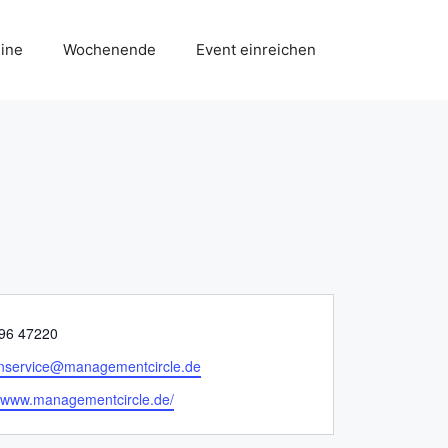
ine
Wochenende
Event einreichen
96 47220
nservice@managementcircle.de
//www.managementcircle.de/