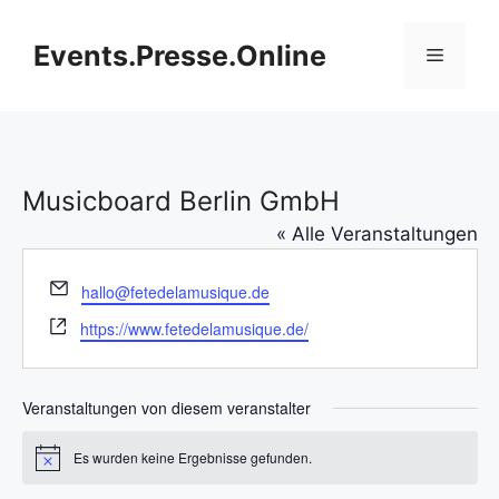
Zum
Inhalt
Events.Presse.Online
Menü
springen
Musicboard Berlin GmbH
« Alle Veranstaltungen
E
hallo@fetedelamusique.de
m
W
https://www.fetedelamusique.de/
a
e
i
b
l
s
Veranstaltungen von diesem veranstalter
e
i
Es wurden keine Ergebnisse gefunden.
H
t
i
e