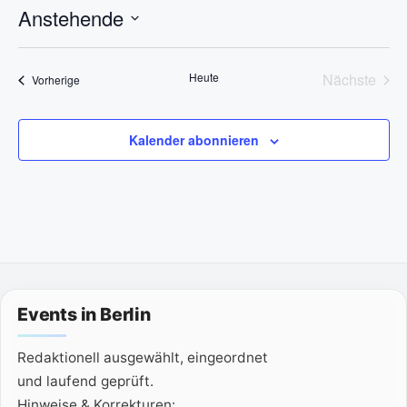
n
Anstehende
w
e
D
i
s
a
Heute
Nächste
Veranstaltungen
Vorherige
t
Veransta
u
m
Kalender abonnieren
w
ä
h
l
e
n
.
Events in Berlin
Redaktionell ausgewählt, eingeordnet
und laufend geprüft.
Hinweise & Korrekturen: