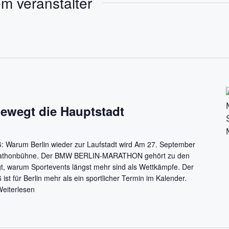
m veranstalter
e
n
i
t
e
bewegt die Hauptstadt
rum Berlin wieder zur Laufstadt wird Am 27. September
Marathonbühne. Der BMW BERLIN-MARATHON gehört zu den
t, warum Sportevents längst mehr sind als Wettkämpfe. Der
ür Berlin mehr als ein sportlicher Termin im Kalender.
Weiterlesen