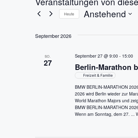
Veranstaltungen von diese
Anstehend
Heute
D
a
September 2026
t
u
m
September 27 @ 9:00
-
15:00
SO.
27
w
Berlin-Marathon 
ä
Freizeit & Familie
h
l
BMW BERLIN-MARATHON 2026: Wa
e
2026 wird Berlin wieder zur 
n
World Marathon Majors und zeig
BMW BERLIN-MARATHON 2026 ist f
.
Wenn am Sonntag, dem 27. ...