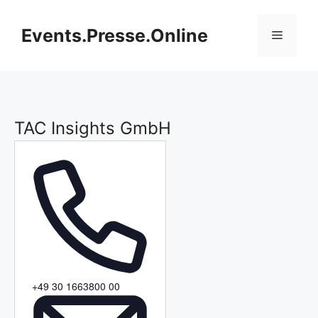
Zum
Inhalt
Events.Presse.Online
Menü
springen
TAC Insights GmbH
T
+49 30 1663800 00
e
l