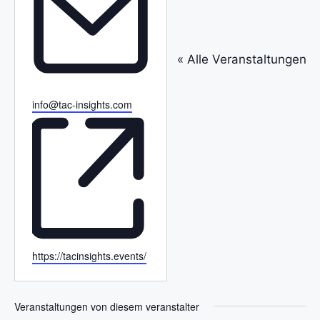
e
f
o
« Alle Veranstaltungen
n
E
info@tac-insights.com
m
a
i
l
W
https://tacinsights.events/
e
b
s
Veranstaltungen von diesem veranstalter
e