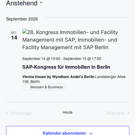
Anstehend
i
D
t
a
September 2026
e
t
MO.
u
14
m
w
ä
September 14 @ 10:00
-
September 15 @ 17:00
h
SAP-Kongress für Immobilien in Berlin
l
Vienna House by Wyndham Andel’s Berlin
Landsberger Allee
e
106, Berlin
n
Messen & Business
.
Vorherige
Heute
Nächste
Veranstaltungen
Veransta
Kalender abonnieren