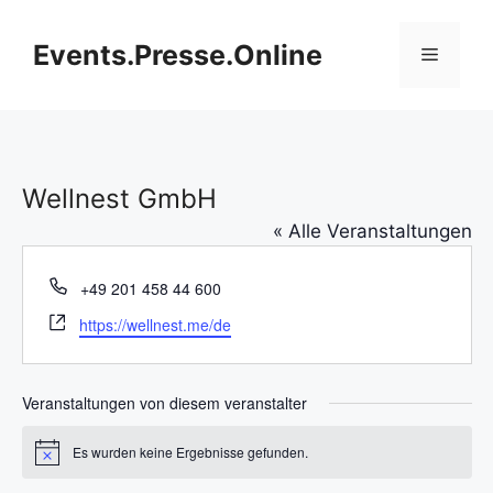
Zum
Inhalt
Events.Presse.Online
Menü
springen
Wellnest GmbH
« Alle Veranstaltungen
T
+49 201 458 44 600
e
W
https://wellnest.me/de
l
e
e
b
f
s
Veranstaltungen von diesem veranstalter
o
e
n
i
Es wurden keine Ergebnisse gefunden.
H
t
i
e