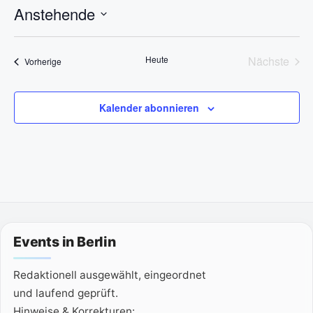
n
Anstehende
w
e
D
i
s
a
Heute
Nächste
Veranstaltungen
Vorherige
t
Veransta
u
m
Kalender abonnieren
w
ä
h
l
e
n
.
Events in Berlin
Redaktionell ausgewählt, eingeordnet
und laufend geprüft.
Hinweise & Korrekturen: