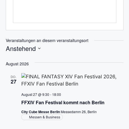
e
n
i
t
e
Veranstaltungen an diesem veranstaltungsort
Anstehend
D
a
August 2026
t
DO.
u
27
m
w
August 27 @ 9:30
-
18:00
ä
FFXIV Fan Festival kommt nach Berlin
h
City Cube Messe Berlin
Messedamm 26, Berlin
l
Messen & Business
e
n