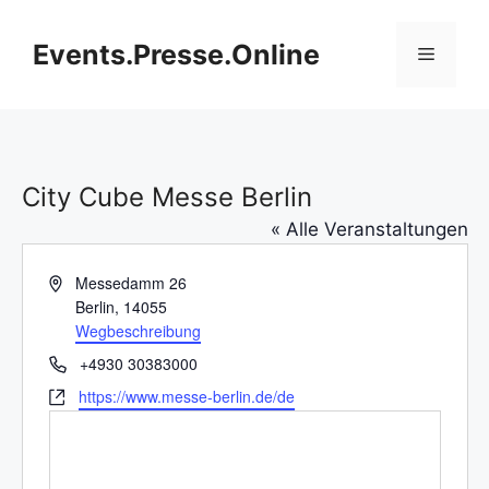
Zum
Inhalt
Events.Presse.Online
Menü
springen
City Cube Messe Berlin
« Alle Veranstaltungen
A
Messedamm 26
d
Berlin
,
14055
r
Wegbeschreibung
e
T
+4930 30383000
s
e
W
https://www.messe-berlin.de/de
s
l
e
e
e
b
f
s
o